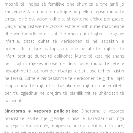
moshë të lindjes së fëmijëve dhe shumica e tyre janë jo
kanceroze. Ato mund të ndikojnë në pjellori sepse mund të
çrregullojnë ovulacionin dhe të shkaktojnë efekte penguese.
Qasja ndaj cisteve në vezore është e lidhur me madhësinë
dhe vendndodhjen e cistit. Sidomos para trajtimit të grave
infertile, cistet duhet të vlerësohen si në aspektin e
potencialit të tyre malinj ashtu dhe në atë të trajtimit të
infertilitetit që duhet të aplikohet. Mund të ketë një shans
për trajtim mjekësor ose në disa raste mund të jetë e
nevojshme të aspironi përmbajtjen e cistit ose të hiqni cistin
në tërësi. Është e rëndësishme të vlerësohen të gjitha llojet
e opsioneve të trajtimit së bashku me trajtimin e infertilitetit
për t'u zgjedhur në drejtim të planifikimit të shëndetit të
pacientit.
Sindroma e vezores policistike:
Sindroma e vezores
policistike është një gjendje klinike e karakterizuar nga
parregullsi menstruale, mbipesha, puçrra të rritura në lëkurë,