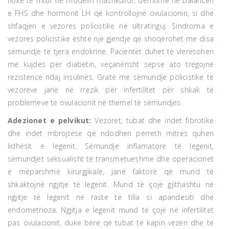
flokë të rritur në modelin mashkullor, dëmtime në balancën
e FHS dhe hormonit LH që kontrollojnë ovulacionin, si dhe
shfaqjen e vezores policistike në ultratinguj. Sindroma e
vezores policistike është një gjendje që shoqërohet me disa
sëmundje të tjera endokrine. Pacientët duhet të vlerësohen
me kujdes për diabetin, veçanërisht sepse ato tregojnë
rezistencë ndaj insulinës. Gratë me sëmundje policistike të
vezoreve janë në rrezik për infertilitet për shkak të
problemeve të ovulacionit në themel të sëmundjes.
Adezionet e pelvikut:
Vezoret, tubat dhe indet fibrotike
dhe indet mbrojtëse që ndodhen përreth mitrës quhen
lidhësit e legenit. Sëmundje inflamatore të legenit,
sëmundjet seksualisht të transmetueshme dhe operacionet
e mëparshme kirurgjikale, janë faktorë që mund të
shkaktojnë ngjitje të legenit. Mund të çojë gjithashtu në
ngjitje të legenit në raste të tilla si apandesiti dhe
endometrioza. Ngjitja e legenit mund të çojë në infertilitet
pas ovulacionit, duke bërë që tubat të kapin vezën dhe të