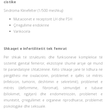
cistike
Sindroma Klinefelter (1/500 meshkuj)
Mutacionet e receptorit LH dhe FSH
Çrregullime endokrine
Varikocela
Shkaqet e Infertilitetit tek femrat
Për shkak të strukturës dhe funksioneve komplekse të
sistemit gjenital femëror, ekzistojnë shumë arsye që mund
të parandalojnë shtatzëninë. Këto shkaqe janë të lidhura në
përgjithësi me ovulacionin, problemet e qafës së mitrës
(infeksion, tumorin, dështimin e sekretimit), problemet e
mitrës (deformime, fibromat), sëmundjet e tubave
(bllokimet, ngjitjen) dhe endometriozën, problemet e
imunitetit, çrregullimet e organeve riprodhuese, problemet
psikologjike dhe seksuale.