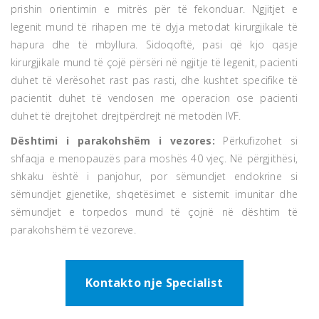
prishin orientimin e mitrës për të fekonduar. Ngjitjet e
legenit mund të rihapen me të dyja metodat kirurgjikale të
hapura dhe të mbyllura. Sidoqoftë, pasi që kjo qasje
kirurgjikale mund të çojë përsëri në ngjitje të legenit, pacienti
duhet të vlerësohet rast pas rasti, dhe kushtet specifike të
pacientit duhet të vendosen me operacion ose pacienti
duhet të drejtohet drejtpërdrejt në metodën IVF.
Dështimi i parakohshëm i vezores:
Përkufizohet si
shfaqja e menopauzës para moshës 40 vjeç. Në përgjithësi,
shkaku është i panjohur, por sëmundjet endokrine si
sëmundjet gjenetike, shqetësimet e sistemit imunitar dhe
sëmundjet e torpedos mund të çojnë në dështim të
parakohshëm të vezoreve.
Kontakto nje Specialist