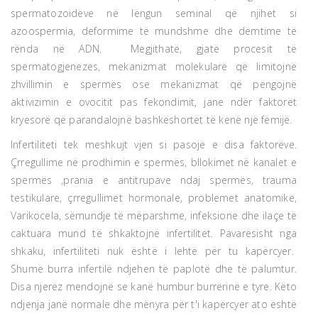
spermatozoidëve në lëngun seminal që njihet si
azoospermia, deformime të mundshme dhe dëmtime të
rënda në ADN. Megjithatë, gjatë procesit të
spermatogjenezes, mekanizmat molekularë që limitojnë
zhvillimin e spermës ose mekanizmat që pengojnë
aktivizimin e ovocitit pas fekondimit, jane ndër faktorët
kryesorë që parandalojnë bashkëshortët të kenë një fëmijë.
Infertiliteti tek meshkujt vjen si pasojë e disa faktorëve.
Çrregullime në prodhimin e spermës, bllokimet në kanalet e
spermës ,prania e antitrupave ndaj spermës, trauma
testikulare, çrregullimet hormonale, problemet anatomike,
Varikocela, sëmundje të mëparshme, infeksione dhe ilaçe të
caktuara mund të shkaktojnë infertilitet. Pavarësisht nga
shkaku, infertiliteti nuk është i lehtë për tu kapërcyer.
Shumë burra infertilë ndjehen të paplotë dhe të palumtur.
Disa njerëz mendojnë se kanë humbur burrërinë e tyre. Këto
ndjenja janë normale dhe mënyra për t'i kapërcyer ato është