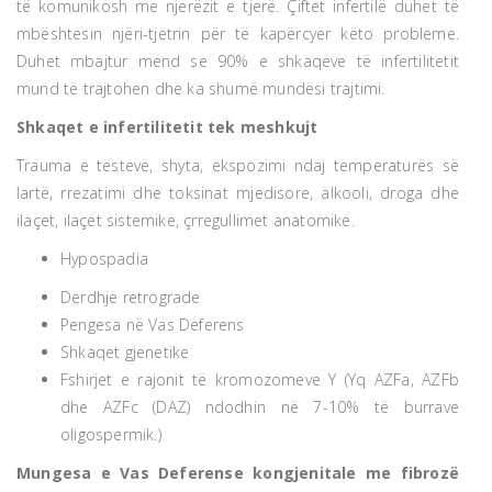
të komunikosh me njerëzit e tjerë. Çiftet infertilë duhet të
mbështesin njëri-tjetrin për të kapërcyer këto probleme.
Duhet mbajtur mend se 90% e shkaqeve të infertilitetit
mund të trajtohen dhe ka shumë mundësi trajtimi.
Shkaqet e infertilitetit tek meshkujt
Trauma e testeve, shyta, ekspozimi ndaj temperaturës së
lartë, rrezatimi dhe toksinat mjedisore, alkooli, droga dhe
ilaçet, ilaçet sistemike, çrregullimet anatomike.
Hypospadia
Derdhje retrograde
Pengesa në Vas Deferens
Shkaqet gjenetike
Fshirjet e rajonit të kromozomeve Y (Yq AZFa, AZFb
dhe AZFc (DAZ) ndodhin në 7-10% të burrave
oligospermik.)
Mungesa e Vas Deferense kongjenitale me fibrozë