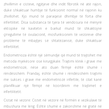
zhvillimin e cisteve, ngjitjeve dhe indit fibrotik në atë rajon,
duke shkaktuar humbje të funksionit normal në rajonin ku
zhvillohet. Kjo mund të paraqesë dhimbje të forta dhe
infertilitet. Disa substanca të tjera të vendosura në mënyrë
ektopike në kavitetin e barkut mund të shkaktojnë
çrregullime të ovulacionit, mosfunksionim të vezoreve dhe
probleme të mbajtjes së shtatëzanisë, duke shkaktuar
infertilitet.
Endometrioza është një sëmundje që mund të trajtohet me
metoda mjekësore ose kirurgjikale. Trajtimi klinik i grave me
endometriozë, nëse ato duan fëmijë është shumë i
rëndësishëm. Prandaj, është shumë i rëndësishëm trajtimi
me sukses i grave me endometriozë infertile, të cilat kanë
planifikuar një fëmijë në koordinim me trajtimet e
infertilitetit.
Cistat në vezore: Cistet në vezore në formën e vezikulave të
mbushura me lëng. Është shumë e zakonshme në gratë në