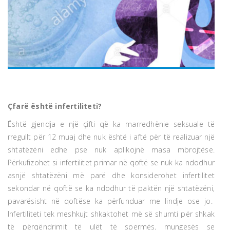
Çfarë është infertiliteti?
Është gjendja e një çifti që ka marredhënie seksuale të
rregullt për 12 muaj dhe nuk është i aftë për të realizuar një
shtatëzëni edhe pse nuk aplikojnë masa mbrojtëse.
Përkufizohet si infertilitet primar në qoftë se nuk ka ndodhur
asnjë shtatëzëni më parë dhe konsiderohet infertilitet
sekondar në qoftë se ka ndodhur të paktën një shtatëzëni,
pavarësisht në qoftëse ka përfunduar me lindje ose jo.
Infertiliteti tek meshkujt shkaktohet më së shumti për shkak
të përqëndrimit të ulët të spermës, mungesës se