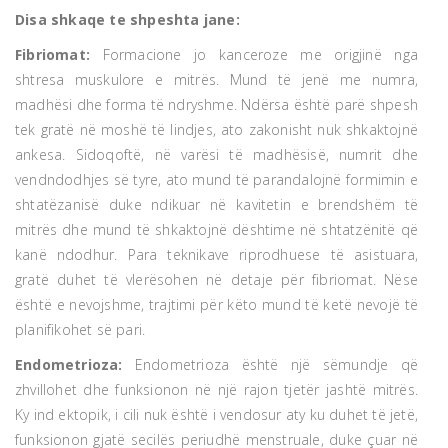
Disa shkaqe te shpeshta jane:
Fibriomat:
Formacione jo kanceroze me origjinë nga
shtresa muskulore e mitrës. Mund të jenë me numra,
madhësi dhe forma të ndryshme. Ndërsa është parë shpesh
tek gratë në moshë të lindjes, ato zakonisht nuk shkaktojnë
ankesa. Sidoqoftë, në varësi të madhësisë, numrit dhe
vendndodhjes së tyre, ato mund të parandalojnë formimin e
shtatëzanisë duke ndikuar në kavitetin e brendshëm të
mitrës dhe mund të shkaktojnë dështime në shtatzënitë që
kanë ndodhur. Para teknikave riprodhuese të asistuara,
gratë duhet të vlerësohen në detaje për fibriomat. Nëse
është e nevojshme, trajtimi për këto mund të ketë nevojë të
planifikohet së pari.
Endometrioza:
Endometrioza është një sëmundje që
zhvillohet dhe funksionon në një rajon tjetër jashtë mitrës.
Ky ind ektopik, i cili nuk është i vendosur aty ku duhet të jetë,
funksionon gjatë secilës periudhë menstruale, duke çuar në